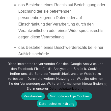
das Bestehen eines Rechts auf Berichtigung oder
Löschung der sie betreffenden
personenbezogenen Daten oder auf
Einschränkung der Verarbeitung durch den
Verantwortlichen oder eines Widerspruchsrechts
gegen diese Verarbeitung
das Bestehen eines Beschwerderechts bei einer
Aufsichtsbehörde
Diese Internetseite verwendet Cookies, Google Analytics und
wenn die personenbezogenen Daten nicht bei
den Facebook-Pixel für die Analyse und Statistik. Cookies
der betroffenen Person erhoben werden: Alle
helfen uns, die Benutzerfreundlichkeit unserer Website zu
verfügbaren Informationen über die Herkunft der
verbessern. Durch die weitere Nutzung der Website stimmen
Daten
Sie der Verwendung zu. Weitere Informationen hierzu finden
Sie in unserer
Datenschutzerklärung
.
das Bestehen einer automatisierten
Verstanden
Nur notwendige Cookies
Entscheidungsfindung einschließlich Profiling
Datenschutzerklärung
gemäß Artikel 22 Abs.1 und 4 DS-GVO und —